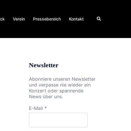
Suche
ick
Verein
Pressebereich
Kontakt
Newsletter
Abonniere unseren Newsletter
und verpasse nie wieder ein
Konzert oder spannende
News über uns.
E-Mail
*