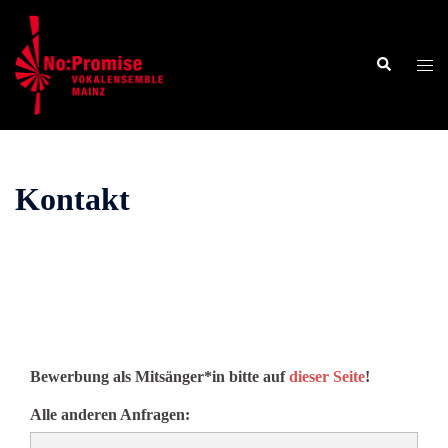
Zum
Inhalt
Suche
springen
Men
ums
Kontakt
Bewerbung als Mitsänger*in bitte auf
dieser Seite
!
Alle anderen Anfragen: