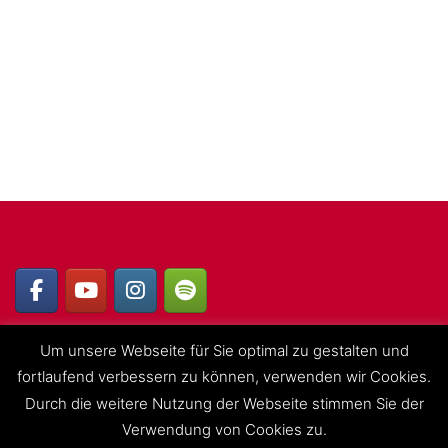
Um unsere Webseite für Sie optimal zu gestalten und
fortlaufend verbessern zu können, verwenden wir Cookies.
Impressum
|
Datenschutzerklärung
|
interner Bereich
Durch die weitere Nutzung der Webseite stimmen Sie der
Verwendung von Cookies zu.